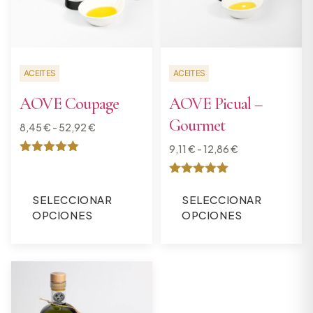
ACEITES
ACEITES
AOVE Coupage
AOVE Picual –
Gourmet
8,45
€
-
52,92
€
9,11
€
-
12,86
€
Valorado
con
Valorado
5
con
de 5
SELECCIONAR
SELECCIONAR
5
OPCIONES
OPCIONES
de 5