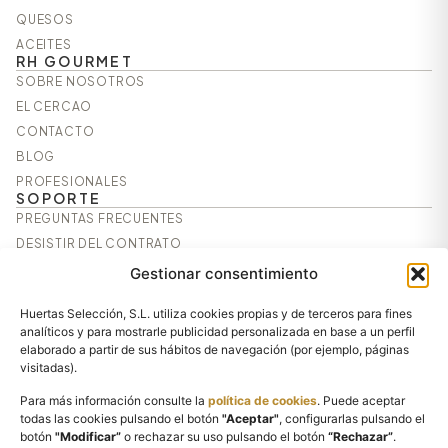
QUESOS
ACEITES
RH GOURMET
SOBRE NOSOTROS
EL CERCAO
CONTACTO
BLOG
PROFESIONALES
SOPORTE
PREGUNTAS FRECUENTES
DESISTIR DEL CONTRATO
AVISO LEGAL
Gestionar consentimiento
POLÍTICA DE PRIVACIDAD
Huertas Selección, S.L. utiliza cookies propias y de terceros para fines
POLÍTICA DE COOKIES
analíticos y para mostrarle publicidad personalizada en base a un perfil
CONDICIONES GENERALES DE CONTRATACIÓN
elaborado a partir de sus hábitos de navegación (por ejemplo, páginas
visitadas).
SÍGUENOS
Para más información consulte la
política de cookies
. Puede aceptar
todas las cookies pulsando el botón
"Aceptar"
, configurarlas pulsando el
botón
"Modificar”
o rechazar su uso pulsando el botón
“Rechazar”
.