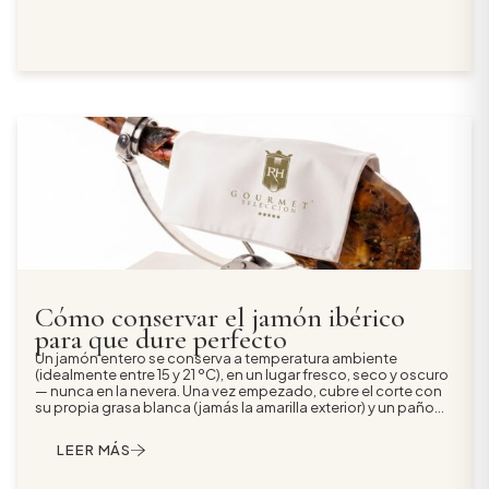
que no se rompe.
Cómo conservar el jamón ibérico
para que dure perfecto
Un jamón entero se conserva a temperatura ambiente
(idealmente entre 15 y 21 ºC), en un lugar fresco, seco y oscuro
— nunca en la nevera. Una vez empezado, cubre el corte con
su propia grasa blanca (jamás la amarilla exterior) y un paño
de algodón limpio, evita el film pegado herméticamente y
consúmelo en unos 21-30 días. Los sobres al vacío sí van al
LEER MÁS
frigorífico y se atemperan antes de servir; congelar el jamón
ibérico no es recomendable porque arruina su textura y
aroma.