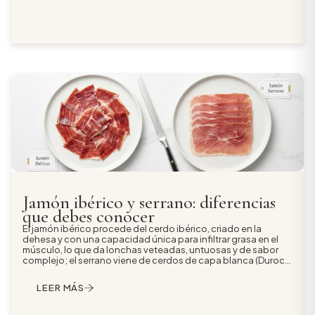
Jamón ibérico y serrano: diferencias
que debes conocer
El jamón ibérico procede del cerdo ibérico, criado en la
dehesa y con una capacidad única para infiltrar grasa en el
músculo, lo que da lonchas veteadas, untuosas y de sabor
complejo; el serrano viene de cerdos de capa blanca (Duroc,
Landrace, Large White) criados en granja con piensos, con un
perfil más magro, firme y suave. El ibérico exige curaciones
LEER MÁS
más largas y se identifica por los precintos oficiales de
colores; el serrano no lleva precinto y se clasifica por tiempo
de curación (Bodega, Reserva, Gran Reserva). Para