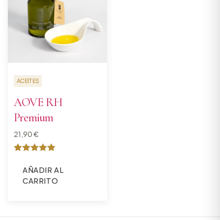
ACEITES
AOVE RH
Premium
21,90
€
Valorado
con
AÑADIR AL
5
CARRITO
de 5