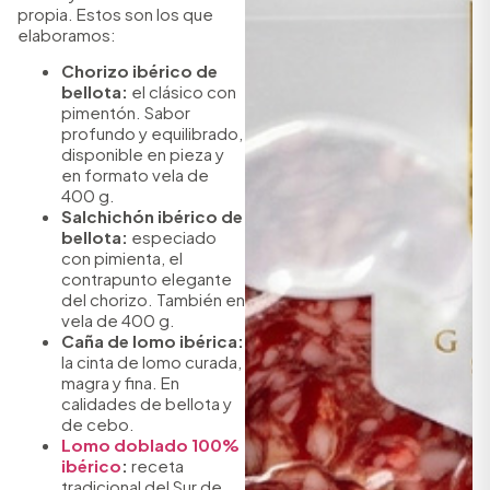
propia. Estos son los que
elaboramos:
Chorizo ibérico de
bellota:
el clásico con
pimentón. Sabor
profundo y equilibrado,
disponible en pieza y
en formato vela de
400 g.
Salchichón ibérico de
bellota:
especiado
con pimienta, el
contrapunto elegante
del chorizo. También en
vela de 400 g.
Caña de lomo ibérica:
la cinta de lomo curada,
magra y fina. En
calidades de bellota y
de cebo.
Lomo doblado 100%
ibérico
:
receta
tradicional del Sur de