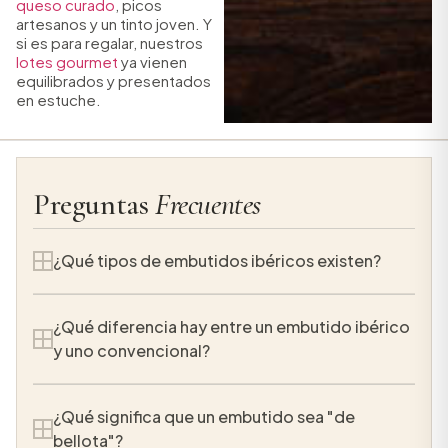
queso curado
, picos
artesanos y un tinto joven. Y
si es para regalar, nuestros
lotes gourmet
ya vienen
equilibrados y presentados
en estuche.
Preguntas
Frecuentes
¿Qué tipos de embutidos ibéricos existen?
Los embutidos ibéricos principales son el
¿Qué diferencia hay entre un embutido ibérico
chorizo, el salchichón, la caña de lomo, el lomo
y uno convencional?
doblado, la coppa (mogote curado), la presa
curada, el fuet ibérico y los embutidos de
La diferencia está en la materia prima: el
matanza como la morcilla o el cabecero. Cada
¿Qué significa que un embutido sea "de
embutido ibérico se elabora con carne de cerdo
uno nace de un corte distinto del cerdo ibérico y
bellota"?
de raza ibérica, cuya grasa infiltrada aporta