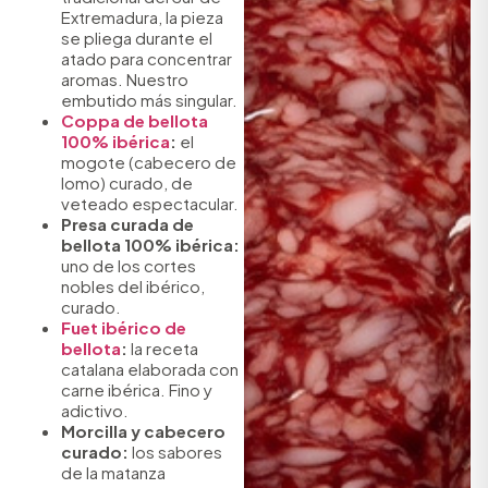
Extremadura, la pieza
se pliega durante el
atado para concentrar
aromas. Nuestro
embutido más singular.
Coppa de bellota
100% ibérica
:
el
mogote (cabecero de
lomo) curado, de
veteado espectacular.
Presa curada de
bellota 100% ibérica:
uno de los cortes
nobles del ibérico,
curado.
Fuet ibérico de
bellota
:
la receta
catalana elaborada con
carne ibérica. Fino y
adictivo.
Morcilla y cabecero
curado:
los sabores
de la matanza