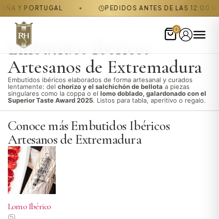
TUGAL
PEDIDOS ANTES DE LAS 12:00 H SE ENVÍAN 
0
Embutidos Ibéricos
Artesanos de Extremadura
Embutidos ibéricos elaborados de forma artesanal y curados
lentamente: del
chorizo y el salchichón de bellota
a piezas
singulares como la coppa o el
lomo doblado, galardonado con el
Superior Taste Award 2025
. Listos para tabla, aperitivo o regalo.
Conoce más Embutidos Ibéricos
Artesanos de Extremadura
Lomo Ibérico
(5)