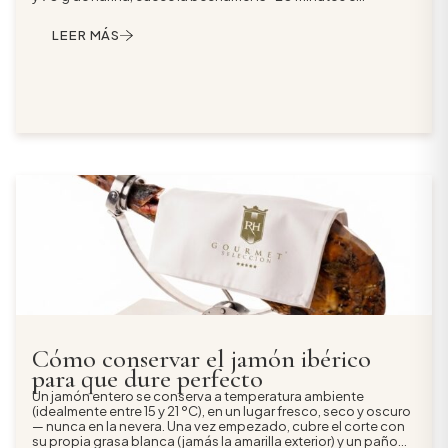
incorpora 150-200 g de jamón picado al final. Deja reposar la
masa en la nevera de 8 a 12 horas, reboza en harina, huevo y
LEER MÁS
pan rallado, y fríe en tandas pequeñas en aceite a unos 180
ºC. El resultado: interior fundente y una costra fina y crujiente
que no se rompe.
Cómo conservar el jamón ibérico
para que dure perfecto
Un jamón entero se conserva a temperatura ambiente
(idealmente entre 15 y 21 ºC), en un lugar fresco, seco y oscuro
— nunca en la nevera. Una vez empezado, cubre el corte con
su propia grasa blanca (jamás la amarilla exterior) y un paño