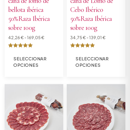
caña de lomo de
caña de Lomo de
bellota ibérica
Cebo Ibérico
50%Raza Ibérica
50%Raza Ibérica
sobre 100g
sobre 100g
42,26
€
-
169,05
€
34,75
€
-
139,01
€
Valorado
Valorado
con
con
SELECCIONAR
SELECCIONAR
5
5
OPCIONES
OPCIONES
de 5
de 5