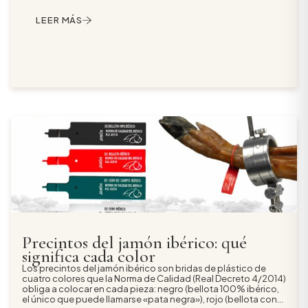
Landrace, Large White) criados en granja con piensos, con un
perfil más magro, firme y suave. El ibérico exige curaciones
LEER MÁS
más largas y se identifica por los precintos oficiales de
colores; el serrano no lleva precinto y se clasifica por tiempo
de curación (Bodega, Reserva, Gran Reserva). Para
degustación y ocasiones especiales, ibérico; para el día a día
y cocinar, serrano.
Precintos del jamón ibérico: qué
significa cada color
Los precintos del jamón ibérico son bridas de plástico de
cuatro colores que la Norma de Calidad (Real Decreto 4/2014)
obliga a colocar en cada pieza: negro (bellota 100% ibérico,
el único que puede llamarse «pata negra»), rojo (bellota con