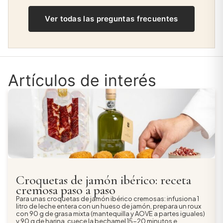
horas (España y Portugal), con embalaje
necesitas máxima duración, elige piezas enteras,
Ver todas las preguntas frecuentes
específico para producto curado y seguimiento
que se conservan más tiempo que las
online. Envío gratuito a partir de 60 €. Y con la
empezadas.
garantía total RH Gourmet: si algún producto no
está en su punto óptimo, lo cambiamos o
reembolsamos sin preguntas.
Artículos de interés
Croquetas de jamón ibérico: receta
cremosa paso a paso
Para unas croquetas de jamón ibérico cremosas: infusiona 1
litro de leche entera con un hueso de jamón, prepara un roux
con 90 g de grasa mixta (mantequilla y AOVE a partes iguales)
y 90 g de harina, cuece la bechamel 15-20 minutos e