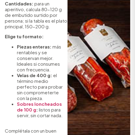
Cantidades:
para un
aperitivo, calcula 80-120 g
de embutido surtido por
persona; si la tabla es el plato
principal, 150-200 g.
Elige tu formato:
Piezas enteras:
más
rentables y se
conservan mejor.
Ideales si consumes
con frecuencia.
Velas de 400 g:
el
término medio
perfecto para probar
sin comprometerte
con la pieza.
Sobres loncheados
de 100 g
:
listos para
servir, sin cortar nada.
Complétala con un buen