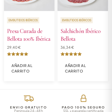
EMBUTIDOS IBÉRICOS
EMBUTIDOS IBÉRICOS
Presa Curada de
Salchichón Ibérico
Bellota 100% Ibérica
Bellota
29,40
€
36,34
€
Valorado
Valorado
con
con
AÑADIR AL
AÑADIR AL
5
5
CARRITO
CARRITO
de 5
de 5
ENVIO GRATUITO
PAGO 100% SEGURO
Peninsula 24-48 h
SSL + pasarela certificada