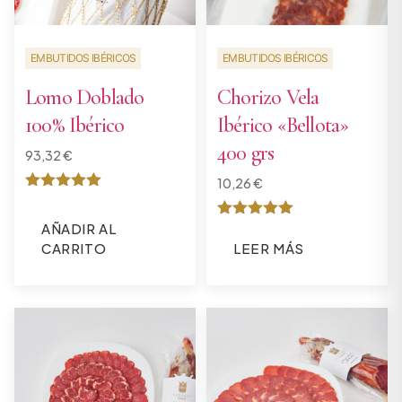
EMBUTIDOS IBÉRICOS
EMBUTIDOS IBÉRICOS
Lomo Doblado
Chorizo Vela
100% Ibérico
Ibérico «Bellota»
400 grs
93,32
€
10,26
€
Valorado
con
AÑADIR AL
Valorado
5
con
de 5
CARRITO
LEER MÁS
5
de 5