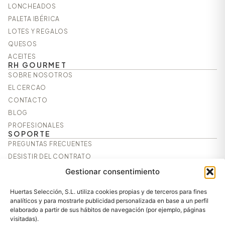
LONCHEADOS
PALETA IBÉRICA
LOTES Y REGALOS
QUESOS
ACEITES
RH GOURMET
SOBRE NOSOTROS
EL CERCAO
CONTACTO
BLOG
PROFESIONALES
SOPORTE
PREGUNTAS FRECUENTES
DESISTIR DEL CONTRATO
AVISO LEGAL
Gestionar consentimiento
POLÍTICA DE PRIVACIDAD
Huertas Selección, S.L. utiliza cookies propias y de terceros para fines
POLÍTICA DE COOKIES
analíticos y para mostrarle publicidad personalizada en base a un perfil
CONDICIONES GENERALES DE CONTRATACIÓN
elaborado a partir de sus hábitos de navegación (por ejemplo, páginas
visitadas).