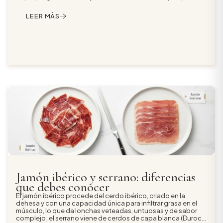
de algodón limpio, evita el film pegado herméticamente y
consúmelo en unos 21-30 días. Los sobres al vacío sí van al
LEER MÁS
frigorífico y se atemperan antes de servir; congelar el jamón
ibérico no es recomendable porque arruina su textura y
aroma.
Jamón ibérico y serrano: diferencias
que debes conocer
El jamón ibérico procede del cerdo ibérico, criado en la
dehesa y con una capacidad única para infiltrar grasa en el
músculo, lo que da lonchas veteadas, untuosas y de sabor
complejo; el serrano viene de cerdos de capa blanca (Duroc,