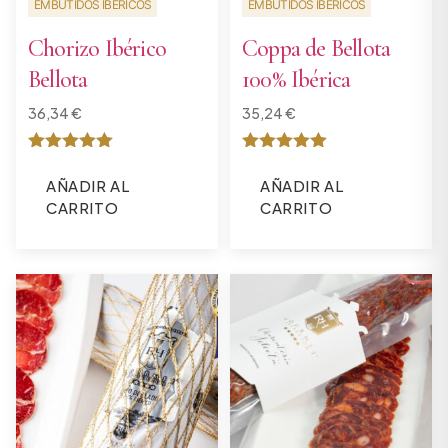
EMBUTIDOS IBÉRICOS
EMBUTIDOS IBÉRICOS
Chorizo Ibérico
Coppa de Bellota
Bellota
100% Ibérica
36,34
€
35,24
€
Valorado
Valorado
con
con
AÑADIR AL
AÑADIR AL
5
5
CARRITO
CARRITO
de 5
de 5