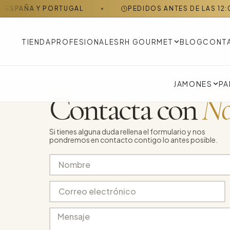
PAÑA Y PORTUGAL
PEDIDOS ANTES DE LAS 12:00 H 
TIENDA
PROFESIONALES
RH GOURMET
BLOG
CONT
JAMONES
PA
Contacta con
No
Si tienes alguna duda rellena el formulario y nos
pondremos en contacto contigo lo antes posible.