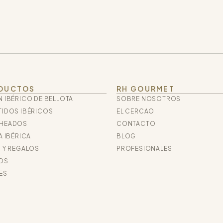
DUCTOS
RH GOURMET
 IBÉRICO DE BELLOTA
SOBRE NOSOTROS
IDOS IBÉRICOS
EL CERCAO
HEADOS
CONTACTO
A IBÉRICA
BLOG
 Y REGALOS
PROFESIONALES
OS
ES