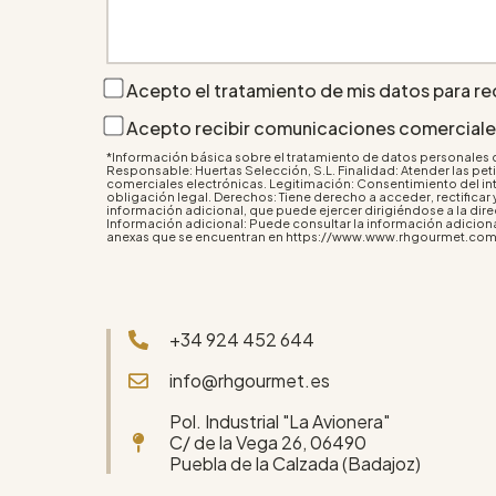
Acepto el tratamiento de mis datos para rec
Acepto recibir comunicaciones comerciales
*Información básica sobre el tratamiento de datos personales
Responsable: Huertas Selección, S.L. Finalidad: Atender las pe
comerciales electrónicas. Legitimación: Consentimiento del int
obligación legal. Derechos: Tiene derecho a acceder, rectificar
información adicional, que puede ejercer dirigiéndose a la di
Información adicional: Puede consultar la información adiciona
anexas que se encuentran en https://www.www.rhgourmet.com/
+34 924 452 644
info@rhgourmet.es
Pol. Industrial "La Avionera"
C/ de la Vega 26, 06490
Puebla de la Calzada (Badajoz)