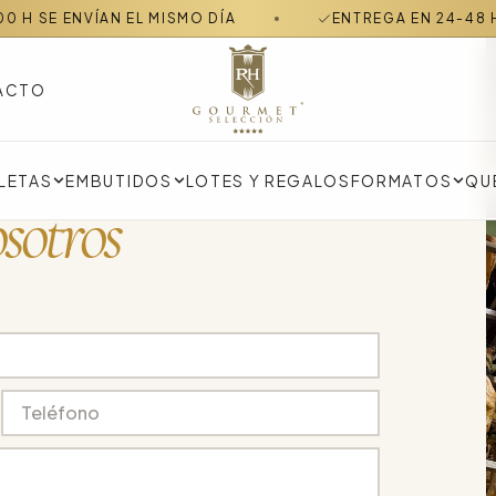
SE ENVÍAN EL MISMO DÍA
ENTREGA EN 24-48 H EN 
ACTO
LOTES Y REGALOS
FORMATOS
QU
LETAS
EMBUTIDOS
sotros