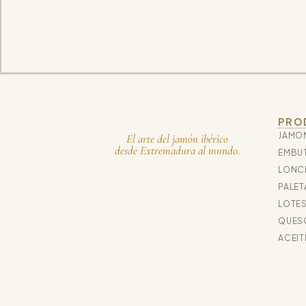
PRO
JAMON
El arte del jamón ibérico
desde Extremadura al mundo.
EMBUT
LONC
PALET
LOTES
QUES
ACEIT