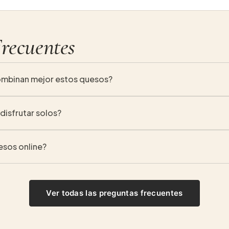
recuentes
mbinan mejor estos quesos?
añar jamones, embutidos ibéricos, aperitivos y tablas gourmet.
disfrutar solos?
to para tomar solos como para combinar con otros productos en
esos online?
stros quesos directamente desde la tienda online de RH Gourm
Ver todas las preguntas frecuentes