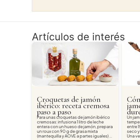
Artículos de interés
Croquetas de jamón
Cóm
ibérico: receta cremosa
jamó
paso a paso
dur
Para unas croquetas de jamón ibérico
Un jam
cremosas: infusiona 1 litro de leche
temper
entera con un hueso de jamón, prepara
entre 1
un roux con 90 g de grasa mixta
seco y
(mantequilla y AOVE a partes iguales) y
Una ve