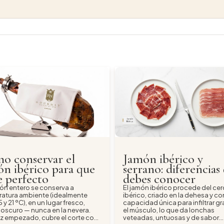
o conservar el
Jamón ibérico y
n ibérico para que
serrano: diferencias
e perfecto
debes conocer
ón entero se conserva a
El jamón ibérico procede del ce
atura ambiente (idealmente
ibérico, criado en la dehesa y co
5 y 21 ºC), en un lugar fresco,
capacidad única para infiltrar gr
 oscuro — nunca en la nevera.
el músculo, lo que da lonchas
z empezado, cubre el corte con
veteadas, untuosas y de sabor