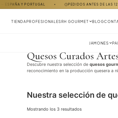
A Y PORTUGAL
PEDIDOS ANTES DE LAS 12:00 H SE 
TIENDA
PROFESIONALES
RH GOURMET
BLOG
CONT
JAMONES
PA
Quesos Curados Artes
Descubre nuestra selección de
quesos gour
reconocimiento en la producción quesera a niv
Nuestra selección de q
Mostrando los 3 resultados