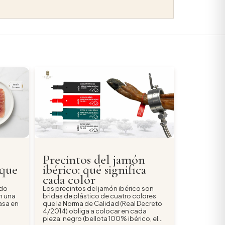
Precintos del jamón
 que
ibérico: qué significa
cada color
rdo
Los precintos del jamón ibérico son
n una
bridas de plástico de cuatro colores
asa en
que la Norma de Calidad (Real Decreto
4/2014) obliga a colocar en cada
pieza: negro (bellota 100% ibérico, el