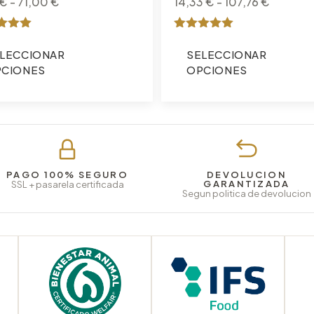
€
-
71,00
€
14,33
€
-
107,76
€
ado
Valorado
con
LECCIONAR
SELECCIONAR
5
CIONES
OPCIONES
de 5
PAGO 100% SEGURO
DEVOLUCION
GARANTIZADA
SSL + pasarela certificada
Segun politica de devolucion