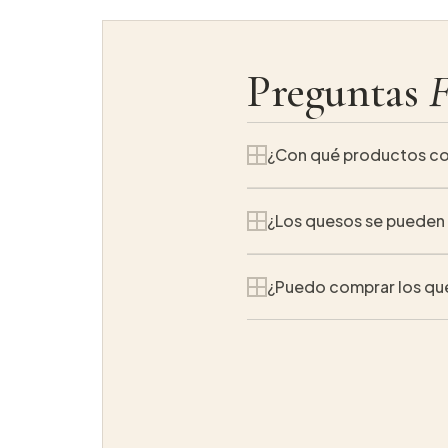
Preguntas
F
¿Con qué productos co
Son ideales para acomp
¿Los quesos se pueden 
Sí, están pensados tan
¿Puedo comprar los qu
el día a día.
Sí, puedes comprar nue