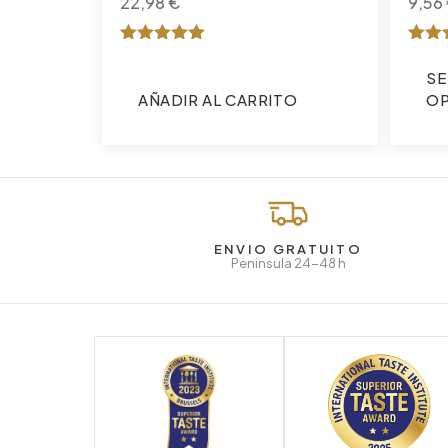
22,98
€
9,56
Valorado
Valor
con
con
SE
5
5
AÑADIR AL CARRITO
OP
de 5
de 5
ENVIO GRATUITO
Peninsula 24-48 h