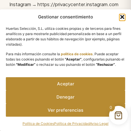
Instagram → https://privacycenter.instagram.com
LinkedIn: → https://es.linkedin.com/legal/privacy-
Gestionar consentimiento
policy
Se recomienda a los usuarios revisar estas políticas
Huertas Selección, S.L. utiliza cookies propias y de terceros para fines
analíticos y para mostrarle publicidad personalizada en base a un perfil
antes de interactuar con nuestros perfiles, ya que el
elaborado a partir de sus hábitos de navegación (por ejemplo, páginas
tratamiento de sus datos está también
visitadas).
condicionado por lo dispuesto por estas
Para más información consulte la
política de cookies
. Puede aceptar
plataformas.
todas las cookies pulsando el botón
"Aceptar"
, configurarlas pulsando el
botón
"Modificar”
o rechazar su uso pulsando el botón
“Rechazar”
.
Veracidad de los datos
facilitados por los
Aceptar
interesados
Denegar
El cliente y/o usuario es responsable de que la
0
Ver preferencias
información que proporcione mediante la
cumplimentación de los formularios electrónicos
Política de Cookies
Política de Privacidad
Aviso Legal
que se ponen a su disposición en el SITIO WEB o