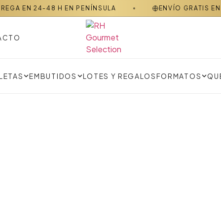
24-48 H EN PENÍNSULA
ENVÍO GRATIS EN PEDIDO
ACTO
LOTES Y REGALOS
FORMATOS
QU
LETAS
EMBUTIDOS