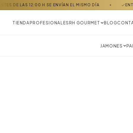
LAS 12:00 H SE ENVÍAN EL MISMO DÍA
ENTREGA EN 
TIENDA
PROFESIONALES
RH GOURMET
BLOG
CONT
JAMONES
PA