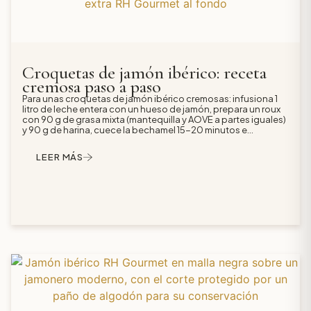
Croquetas de jamón ibérico: receta
cremosa paso a paso
Para unas croquetas de jamón ibérico cremosas: infusiona 1
litro de leche entera con un hueso de jamón, prepara un roux
con 90 g de grasa mixta (mantequilla y AOVE a partes iguales)
y 90 g de harina, cuece la bechamel 15-20 minutos e
incorpora 150-200 g de jamón picado al final. Deja reposar la
masa en la nevera de 8 a 12 horas, reboza en harina, huevo y
LEER MÁS
pan rallado, y fríe en tandas pequeñas en aceite a unos 180
ºC. El resultado: interior fundente y una costra fina y crujiente
que no se rompe.