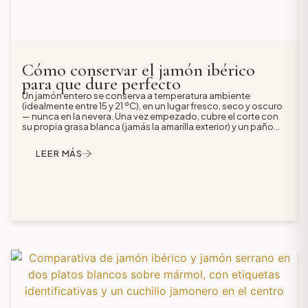
Cómo conservar el jamón ibérico
para que dure perfecto
Un jamón entero se conserva a temperatura ambiente
(idealmente entre 15 y 21 ºC), en un lugar fresco, seco y oscuro
— nunca en la nevera. Una vez empezado, cubre el corte con
su propia grasa blanca (jamás la amarilla exterior) y un paño
de algodón limpio, evita el film pegado herméticamente y
consúmelo en unos 21-30 días. Los sobres al vacío sí van al
LEER MÁS
frigorífico y se atemperan antes de servir; congelar el jamón
ibérico no es recomendable porque arruina su textura y
aroma.