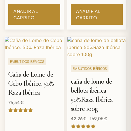
con
Valorado
5
con
de 5
AÑADIR AL
AÑADIR AL
5
CARRITO
CARRITO
de 5
EMBUTIDOS IBÉRICOS
EMBUTIDOS IBÉRICOS
Caña de Lomo de
caña de lomo de
Cebo Ibérico. 50%
bellota ibérica
Raza Ibérica
50%Raza Ibérica
76,34
€
sobre 100g
Valorado
42,26
€
-
169,05
€
con
5