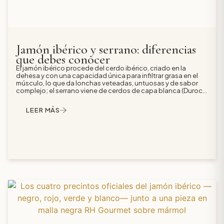
Jamón ibérico y serrano: diferencias
que debes conocer
El jamón ibérico procede del cerdo ibérico, criado en la
dehesa y con una capacidad única para infiltrar grasa en el
músculo, lo que da lonchas veteadas, untuosas y de sabor
complejo; el serrano viene de cerdos de capa blanca (Duroc,
Landrace, Large White) criados en granja con piensos, con un
perfil más magro, firme y suave. El ibérico exige curaciones
LEER MÁS
más largas y se identifica por los precintos oficiales de
colores; el serrano no lleva precinto y se clasifica por tiempo
de curación (Bodega, Reserva, Gran Reserva). Para
degustación y ocasiones especiales, ibérico; para el día a día
y cocinar, serrano.