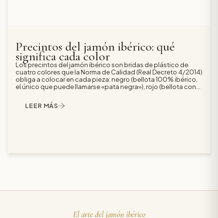
Precintos del jamón ibérico: qué
significa cada color
Los precintos del jamón ibérico son bridas de plástico de
cuatro colores que la Norma de Calidad (Real Decreto 4/2014)
obliga a colocar en cada pieza: negro (bellota 100% ibérico,
el único que puede llamarse «pata negra»), rojo (bellota con
75% o 50% de raza), verde (cebo de campo) y blanco (cebo).
El precinto indica la alimentación y la crianza; el porcentaje
LEER MÁS
exacto de raza se lee en la vitola. Las DOP usan precintos
propios pero respetan el mismo código de colores, y puedes
verificar cualquier pieza escaneando su código con la app
«Ibérico» de ASICI.
El arte del jamón ibérico