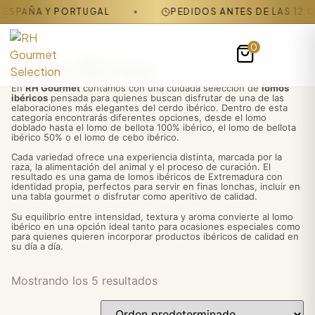
AÑA Y PORTUGAL
PEDIDOS ANTES DE LAS 12:00 H S
0
Lomo Ibérico
En
RH Gourmet
contamos con una cuidada selección de
lomos
ibéricos
pensada para quienes buscan disfrutar de una de las
elaboraciones más elegantes del cerdo ibérico. Dentro de esta
categoría encontrarás diferentes opciones, desde el lomo
doblado hasta el lomo de bellota 100% ibérico, el lomo de bellota
ibérico 50% o el lomo de cebo ibérico.
Cada variedad ofrece una experiencia distinta, marcada por la
raza, la alimentación del animal y el proceso de curación. El
resultado es una gama de lomos ibéricos de Extremadura con
identidad propia, perfectos para servir en finas lonchas, incluir en
una tabla gourmet o disfrutar como aperitivo de calidad.
Su equilibrio entre intensidad, textura y aroma convierte al lomo
ibérico en una opción ideal tanto para ocasiones especiales como
para quienes quieren incorporar productos ibéricos de calidad en
su día a día.
Mostrando los 5 resultados