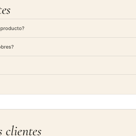
tes
 producto?
 de la mano de un equipo de profesionales que se esmeran en e
obres?
acío para mantener todas sus propiedades.
. Saque los sobres del frigorífico 15-20 minutos antes de consu
.
es de 100g cada uno, adaptándose a sus necesidades de consum
 clientes