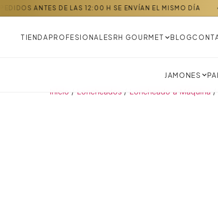
ANTES DE LAS 12:00 H SE ENVÍAN EL MISMO DÍA
EN
TIENDA
PROFESIONALES
RH GOURMET
BLOG
CONT
JAMONES
PA
Inicio
/
Loncheados
/
Loncheado a Máquina
/