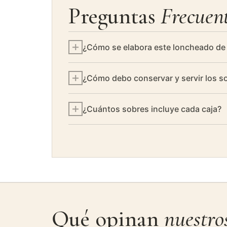
Preguntas
Frecuen
¿Cómo se elabora este loncheado de
En RH Gourmet, el corte lo realizamos
¿Cómo debo conservar y servir los s
colocación en el sobre, envasado al v
Consérvelos en frigorífico entre 2-8°C
¿Cuántos sobres incluye cada caja?
Una vez abierto, consumir en 2-3 días
Disponible en formato de 5 o 20 sobr
Qué opinan
nuestros