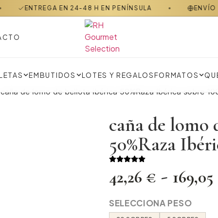
TREGA EN 24-48 H EN PENÍNSULA
ENVÍO GRATIS E
ACTO
LOTES Y REGALOS
FORMATOS
QU
LETAS
EMBUTIDOS
 caña de lomo de bellota ibérica 50%Raza Ibérica sobre 10
caña de lomo d
50%Raza Ibéri
-
42,26
€
169,05
SELECCIONA PESO