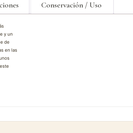
aciones
Conservación / Uso
ás
me y un
de de
as en las
 unos
 este