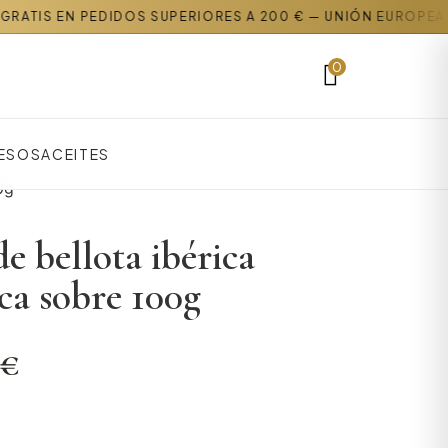
N PEDIDOS SUPERIORES A 200 € — UNIÓN EUROPEA
0
ESOS
ACEITES
0g
e bellota ibérica
ca sobre 100g
€